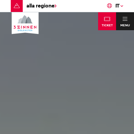
alla regione
IT
TICKET
MENU